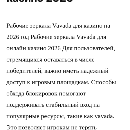
Рабочие зеркала Vavada для казино на
2026 год Рабочие зеркала Vavada для
онлайн казино 2026 Для пользователей,
стремящихся оставаться в числе
победителей, важно иметь надежный
доступ к игровым площадкам. Способы
обхода блокировок помогают
поддерживать стабильный вход на
популярные ресурсы, такие как vavada.
Это позволяет игрокам не терять