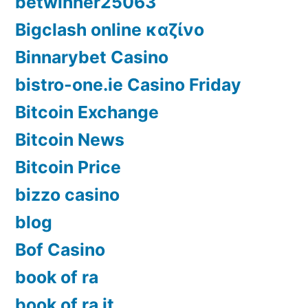
betwinner25063
Bigclash online καζίνο
Binnarybet Casino
bistro-one.ie Casino Friday
Bitcoin Exchange
Bitcoin News
Bitcoin Price
bizzo casino
blog
Bof Casino
book of ra
book of ra it