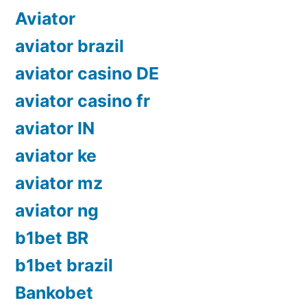
Aviator
aviator brazil
aviator casino DE
aviator casino fr
aviator IN
aviator ke
aviator mz
aviator ng
b1bet BR
b1bet brazil
Bankobet