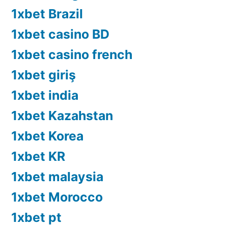
1xbet Brazil
1xbet casino BD
1xbet casino french
1xbet giriş
1xbet india
1xbet Kazahstan
1xbet Korea
1xbet KR
1xbet malaysia
1xbet Morocco
1xbet pt