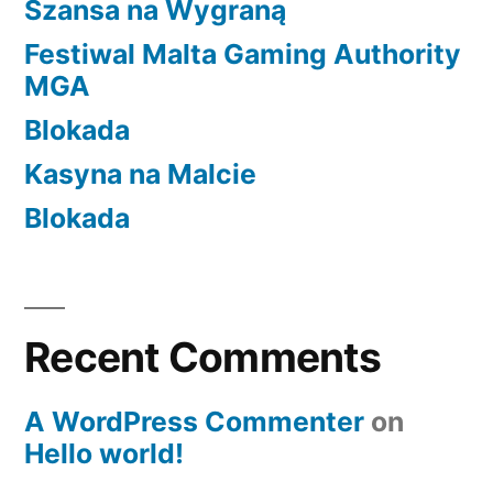
Szansa na Wygraną
Festiwal Malta Gaming Authority
MGA
Blokada
Kasyna na Malcie
Blokada
Recent Comments
A WordPress Commenter
on
Hello world!