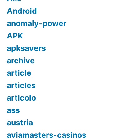
Android
anomaly-power
APK
apksavers
archive
article
articles
articolo
ass
austria
aviamasters-casinos