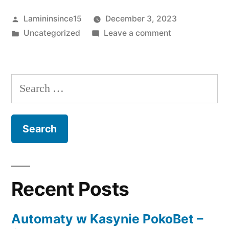
Posted
Lamininsince15
December 3, 2023
by
Posted
on
Uncategorized
Leave a comment
in
Chicken
Road
Demo:
Search
Gioca
for:
Gratis
e
Schiva
le
Fiamme
Ora!
Recent Posts
Automaty w Kasynie PokoBet –