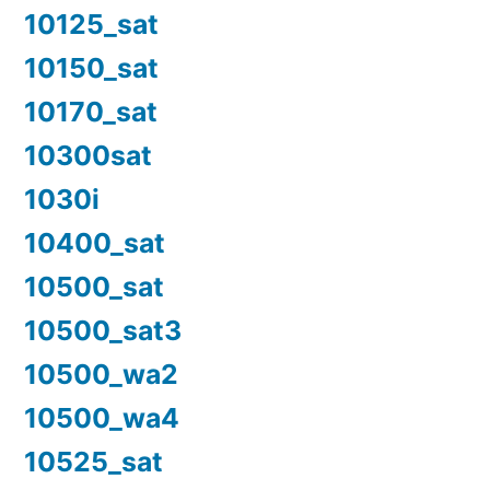
10125_sat
10150_sat
10170_sat
10300sat
1030i
10400_sat
10500_sat
10500_sat3
10500_wa2
10500_wa4
10525_sat