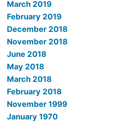
March 2019
February 2019
December 2018
November 2018
June 2018
May 2018
March 2018
February 2018
November 1999
January 1970