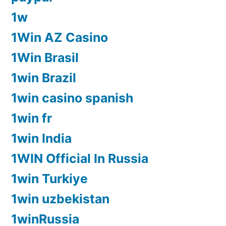
1w
1Win AZ Casino
1Win Brasil
1win Brazil
1win casino spanish
1win fr
1win India
1WIN Official In Russia
1win Turkiye
1win uzbekistan
1winRussia