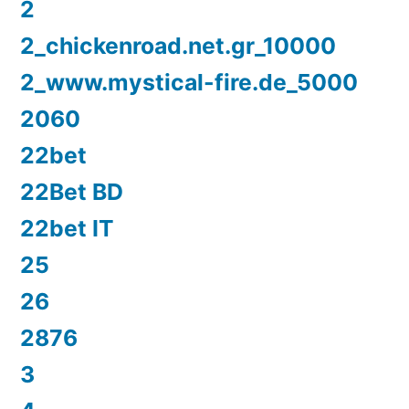
2
2_chickenroad.net.gr_10000
2_www.mystical-fire.de_5000
2060
22bet
22Bet BD
22bet IT
25
26
2876
3