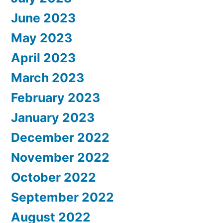
June 2023
May 2023
April 2023
March 2023
February 2023
January 2023
December 2022
November 2022
October 2022
September 2022
August 2022