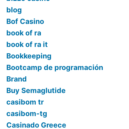
blog
Bof Casino
book of ra
book of ra it
Bookkeeping
Bootcamp de programación
Brand
Buy Semaglutide
casibom tr
casibom-tg
Casinado Greece