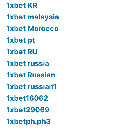
1xbet KR
1xbet malaysia
1xbet Morocco
1xbet pt
1xbet RU
1xbet russia
1xbet Russian
1xbet russian1
1xbet16062
1xbet29069
1xbetph.ph3