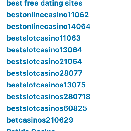
best free dating sites
bestonlinecasino11062
bestonlinecasino14064
bestslotcasino11063
bestslotcasino13064
bestslotcasino21064
bestslotcasino28077
bestslotcasinos13075
bestslotcasinos280718
bestslotcasinos60825
betcasinos210629