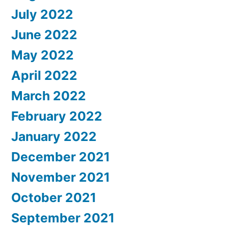
July 2022
June 2022
May 2022
April 2022
March 2022
February 2022
January 2022
December 2021
November 2021
October 2021
September 2021