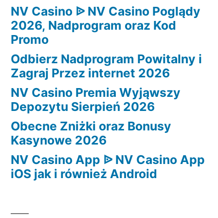
NV Casino ᐉ NV Casino Poglądy
2026, Nadprogram oraz Kod
Promo
Odbierz Nadprogram Powitalny i
Zagraj Przez internet 2026
NV Casino Premia Wyjąwszy
Depozytu Sierpień 2026
Obecne Zniżki oraz Bonusy
Kasynowe 2026
NV Casino App ᐉ NV Casino App
iOS jak i również Android