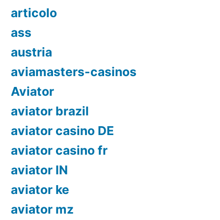
articolo
ass
austria
aviamasters-casinos
Aviator
aviator brazil
aviator casino DE
aviator casino fr
aviator IN
aviator ke
aviator mz