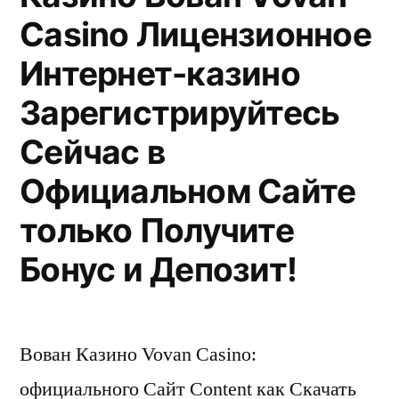
Casino Лицензионное
Интернет-казино
Зарегистрируйтесь
Сейчас в
Официальном Сайте
только Получите
Бонус и Депозит!
Вован Казино Vovan Casino:
официального Сайт Content как Скачать