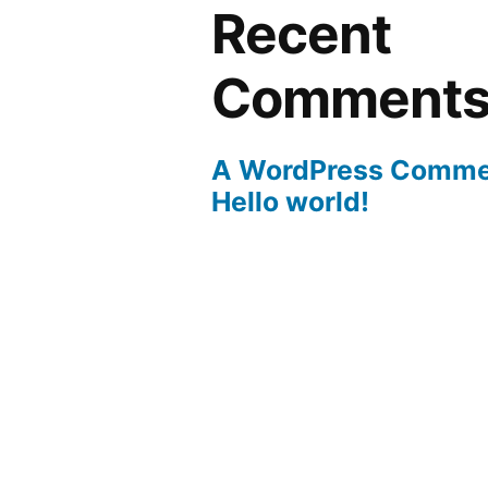
Recent
Comment
A WordPress Comme
Hello world!