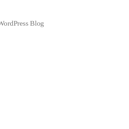
ordPress Blog