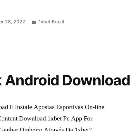
Posted
r 28, 2022
1xbet Brazil
in
 Android Download 
d E Instale Apostas Esportivas On-line
Content Download 1xbet Pc App For
anhar Dinheiro Através Da 1xbet?