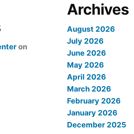
Archives
s
August 2026
July 2026
nter
on
June 2026
May 2026
April 2026
March 2026
February 2026
January 2026
December 2025