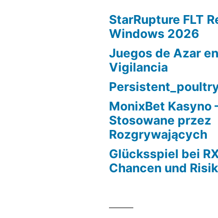
StarRupture FLT R
Windows 2026
Juegos de Azar en 
Vigilancia
Persistent_poultr
MonixBet Kasyno 
Stosowane przez
Rozgrywających
Glücksspiel bei RX
Chancen und Risi