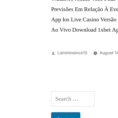
Previsões Em Relação À Even
App Ios Live Casino Versão 
Ao Vivo Download 1xbet Ap
Posted
Lamininsince15
August 1
by
Search
for: