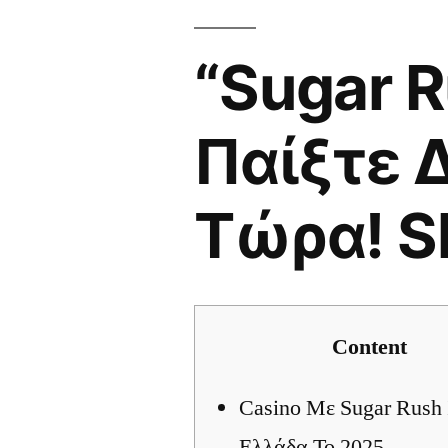
“Sugar 
Παίξτε 
Τώρα! S
Content
Casino Με Sugar Rush
Ελλάδα Το 2025