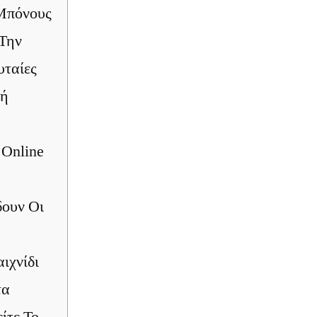
 Μπόνους
 Την
υταίες
κή
 Online
δουν Οι
ιχνίδι
τα