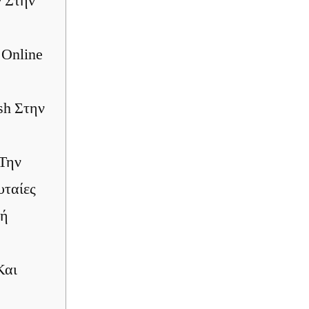
 Στην
 Online
sh Στην
 Την
υταίες
κή
Και