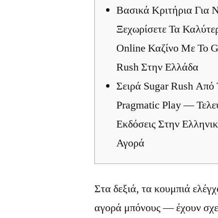
Βασικά Κριτήρια Για 
Ξεχωρίσετε Τα Καλύτε
Online Καζίνο Με Το G
Rush Στην Ελλάδα
Σειρά Sugar Rush Από
Pragmatic Play — Τελε
Εκδόσεις Στην Ελληνι
Αγορά
Στα δεξιά, τα κουμπιά ελέγ
αγορά μπόνους — έχουν σχεδ