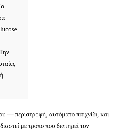
Να
ρα
lucose
 Την
υταίες
κή
χου — περιστροφή, αυτόματο παιχνίδι, και
ιαστεί με τρόπο που διατηρεί τον