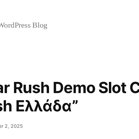
ordPress Blog
r Rush Demo Slot 
sh Ελλάδα”
r 2, 2025